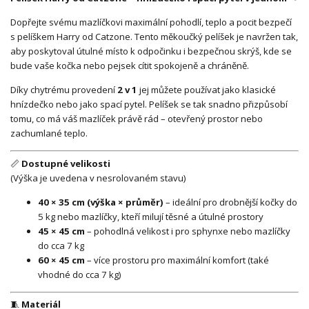
Dopřejte svému mazlíčkovi maximální pohodlí, teplo a pocit bezpečí
s pelíškem Harry od Catzone. Tento měkoučký pelíšek je navržen tak,
aby poskytoval útulné místo k odpočinku i bezpečnou skrýš, kde se
bude vaše kočka nebo pejsek cítit spokojeně a chráněně.
Díky chytrému provedení
2 v 1
jej můžete používat jako klasické
hnízdečko nebo jako spací pytel. Pelíšek se tak snadno přizpůsobí
tomu, co má váš mazlíček právě rád – otevřený prostor nebo
zachumlané teplo.
📏
Dostupné velikosti
(Výška je uvedena v nesrolovaném stavu)
40 × 35 cm (výška × průměr)
– ideální pro drobnější kočky do
5 kg nebo mazlíčky, kteří milují těsné a útulné prostory
45 × 45 cm
– pohodlná velikost i pro sphynxe nebo mazlíčky
do cca 7 kg
60 × 45 cm
– více prostoru pro maximální komfort (také
vhodné do cca 7 kg)
🧵
Materiál