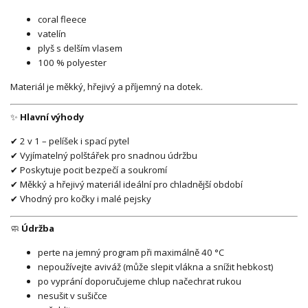
coral fleece
vatelín
plyš s delším vlasem
100 % polyester
Materiál je měkký, hřejivý a příjemný na dotek.
✨
Hlavní výhody
✔ 2 v 1 – pelíšek i spací pytel
✔ Vyjímatelný polštářek pro snadnou údržbu
✔ Poskytuje pocit bezpečí a soukromí
✔ Měkký a hřejivý materiál ideální pro chladnější období
✔ Vhodný pro kočky i malé pejsky
🧼
Údržba
perte na jemný program při maximálně 40 °C
nepoužívejte aviváž (může slepit vlákna a snížit hebkost)
po vyprání doporučujeme chlup načechrat rukou
nesušit v sušičce