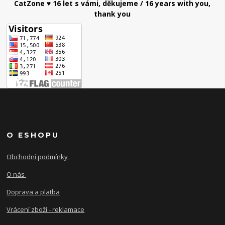
CatZone ♥ 16 let s vámi, děkujeme / 16 years with you,
thank you
O ESHOPU
Obchodní podmínky
O nás
Doprava a platba
Vrácení zboží - reklamace