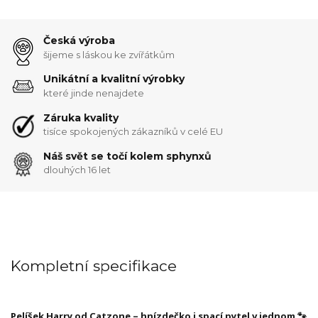
Česká výroba
šijeme s láskou ke zvířátkům
Unikátní a kvalitní výrobky
které jinde nenajdete
Záruka kvality
tisíce spokojených zákazníků v celé EU
Náš svět se točí kolem sphynxů
dlouhých 16 let
Kompletní specifikace
Pelíšek Harry od Catzone – hnízdečko i spací pytel v jednom 🐾