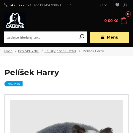
+420 777 671 377
PO-PA 9:00-16:00 h
CZK
0
0,00 Kč
Menu
Úvod
Pro SPHYNX
Pelíšky pro SPHYNX
Pelíšek Harry
Pelíšek Harry
Novinka