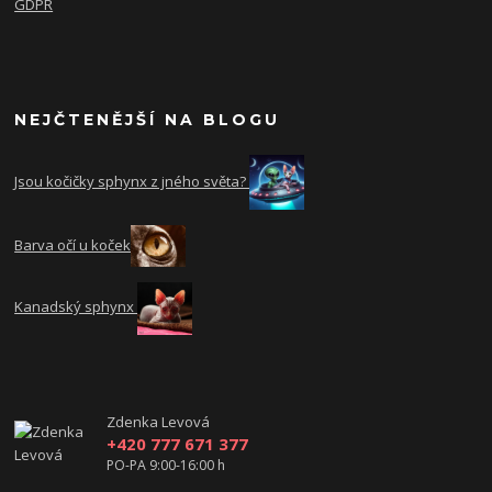
GDPR
NEJČTENĚJŠÍ NA BLOGU
Jsou kočičky sphynx z jného světa?
Barva očí u koček
Kanadský sphynx
Zdenka Levová
+420 777 671 377
PO-PA 9:00-16:00 h