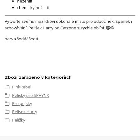
nežehlit
chemicky nečistit
Vytvořte svému mazlíčkovi dokonalé místo pro odpočinek, spánek i
schovávání. Pelíšek Harry od Catzone si rychle oblíbí. 🐱🐶
barva šedá/ šedá
Zboží zařazeno v kategoriích
PinkRebel
Pelíšky pro SPHYNX
Pro pejsky
Pelíšek Harry
Pelíšky