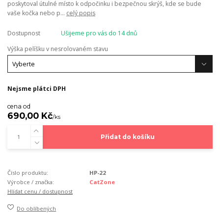
poskytoval útulné místo k odpočinku i bezpečnou skrýš, kde se bude
vaše kočka nebo p...
celý popis
Dostupnost
Ušijeme pro vás do 14 dnů
Výška pelíšku v nesrolovaném stavu
Nejsme plátci DPH
cena od
690,00 Kč
/
ks
Přidat do košíku
Číslo produktu:
HP-22
Výrobce / značka:
CatZone
Hlídat cenu / dostupnost
Do oblíbených