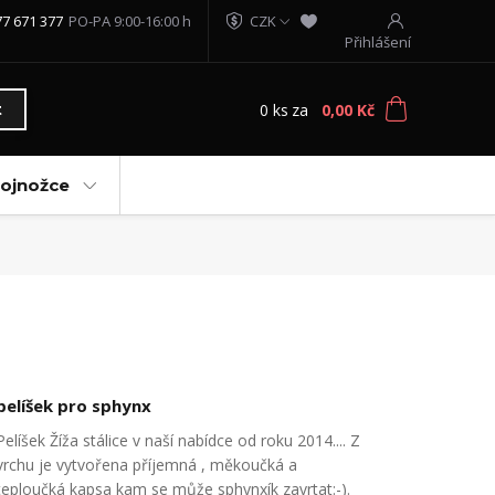
77 671 377
PO-PA 9:00-16:00 h
CZK
Přihlášení
0
ks
za
0,00 Kč
t
vojnožce
pelíšek pro sphynx
Pelíšek Žíža stálice v naší nabídce od roku 2014.... Z
vrchu je vytvořena příjemná , měkoučká a
teploučká kapsa kam se může sphynxík zavrtat:-).