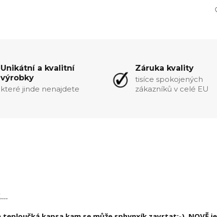
Unikátní a kvalitní
Záruka kvality
výrobky
tisíce spokojených
které jinde nenajdete
zákazníků v celé EU
...
a teploučká kapsa kam se může sphynxík zavrtat:-). NOVĚ j