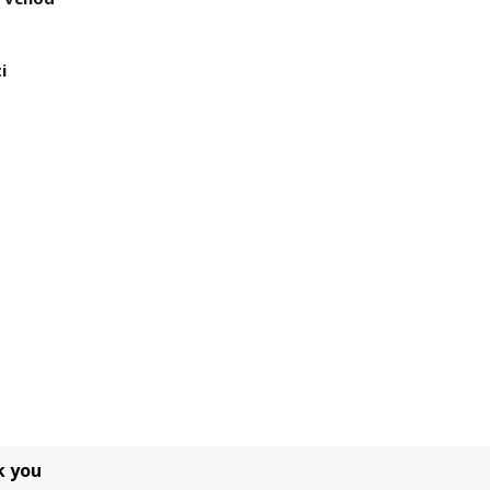
i
k you