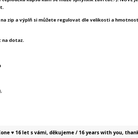
at.
é na zip a výplň si můžete regulovat dle velikosti a hmotnost
t na dotaz.
a
),
one ♥ 16 let s vámi, děkujeme / 16 years with you, than