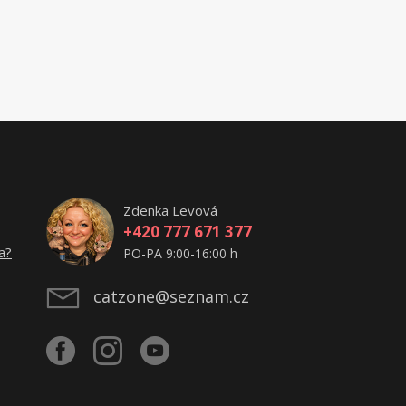
Zdenka Levová
+420 777 671 377
a?
PO-PA 9:00-16:00 h
catzone@seznam.cz