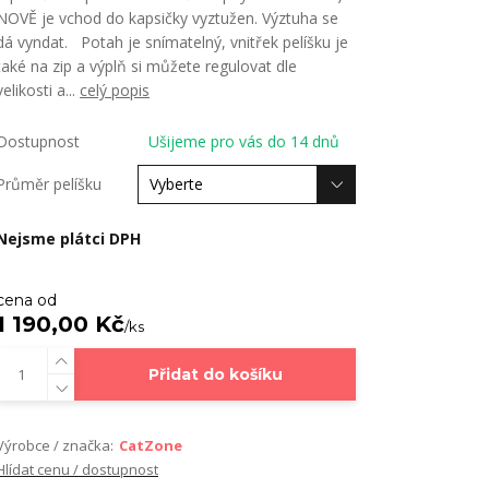
NOVĚ je vchod do kapsičky vyztužen. Výztuha se
dá vyndat. Potah je snímatelný, vnitřek pelíšku je
také na zip a výplň si můžete regulovat dle
velikosti a...
celý popis
Dostupnost
Ušijeme pro vás do 14 dnů
Průměr pelíšku
Nejsme plátci DPH
cena od
1 190,00 Kč
/
ks
Přidat do košíku
Výrobce / značka:
CatZone
Hlídat cenu / dostupnost