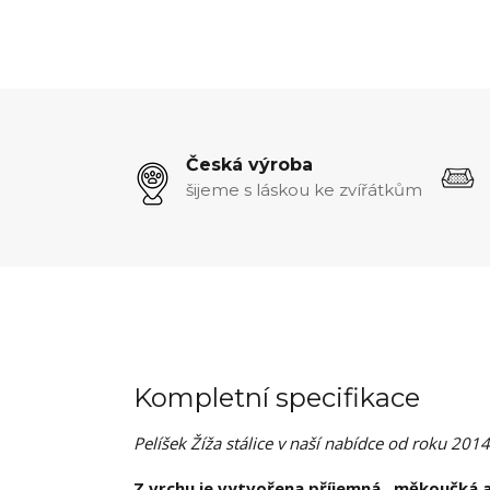
Česká výroba
šijeme s láskou ke zvířátkům
Kompletní specifikace
Pelíšek Žíža stálice v naší nabídce od roku 2014.
Z vrchu je vytvořena příjemná , měkoučká 