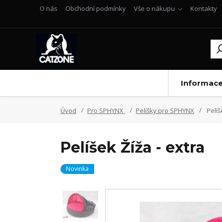
O nás
Obchodní podmínky
Vše o nákupu
Kontakty
Informac
Úvod
Pro SPHYNX
Pelíšky pro SPHYNX
Pelíš
Pelíšek Žíža - extra
Novinka