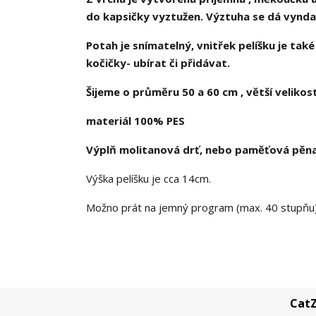
do kapsičky vyztužen. Výztuha se dá vynd
Potah je snímatelný, vnitřek pelíšku je tak
kočičky- ubírat či přidávat.
Šijeme o průměru 50 a 60 cm , větší velikos
materiál 100% PES
Výplň molitanová drť, nebo paměťová pěn
Výška pelíšku je cca 14cm.
Možno prát na jemný program (max. 40 stupňu
CatZ