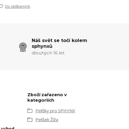
Do oblíbených
Náš svět se točí kolem
sphynxů
dlouhých 16 let
Zboží zařazeno v
kategoriích
Pelíšky pro SPHYNX
Pelíšek Žíža
e vchod