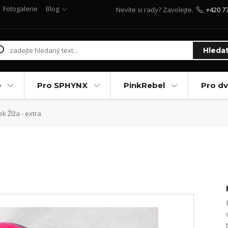
Fotogalerie
Blog
Nevíte si rady? Zavolejte.
+420 7
Hleda
e
Pro SPHYNX
PinkRebel
Pro d
ek Žíža - extra