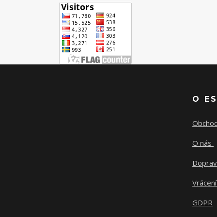
O E
Obchod
O nás
Doprav
Vrácení
GDPR