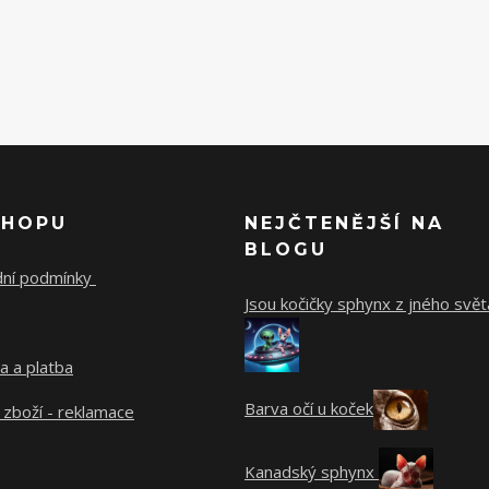
SHOPU
NEJČTENĚJŠÍ NA
BLOGU
ní podmínky
Jsou kočičky sphynx z jného svět
a a platba
Barva očí u koček
 zboží - reklamace
Kanadský sphynx