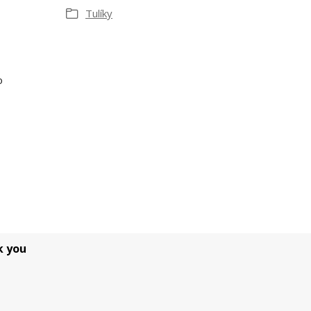
Tulíky
o
k you