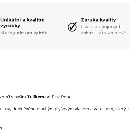
Unikátní a kvalitní
Záruka kvality
výrobky
tisíce spokojených
které jinde nenajdete
zákazníků v celé EU
ezpečí s naším
Tulíkem
od Pink Rebel.
 minky, doplněného dlouhým plyšovým vlasem a vatelínem, který za
.
ín