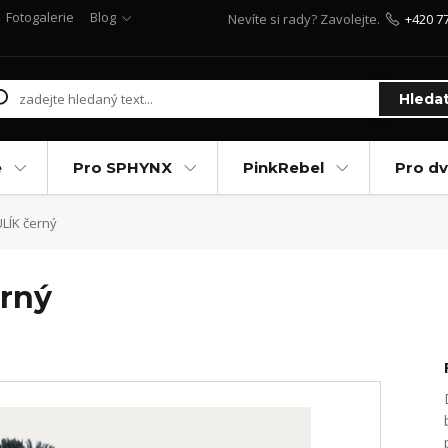
Fotogalerie
Blog
Nevíte si rady? Zavolejte.
+420 7
Hleda
e
Pro SPHYNX
PinkRebel
Pro d
ULÍK černý
erný