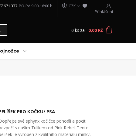
77 671 377
PO-PA 9:00-16:00 h
CZK
Přihlášení
0
ks
za
0,00 Kč
t
vojnožce
PELÍŠEK PRO KOČKU/ PSA
Dopřejte své sphynx kočičce pohodlí a pocit
bezpečí s naším Tulíkem od Pink Rebel. Tento
pelíšek je vyroben z kvalitního materiálu minky,