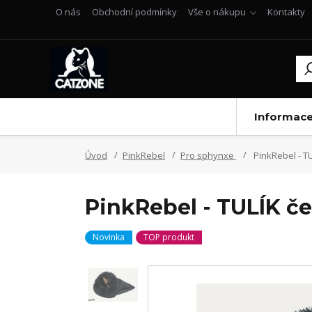
O nás
Obchodní podmínky
Vše o nákupu
Kontakty
Informac
Úvod
PinkRebel
Pro sphynxe
PinkRebel - T
PinkRebel - TULÍK č
Novinka
TOP produkt