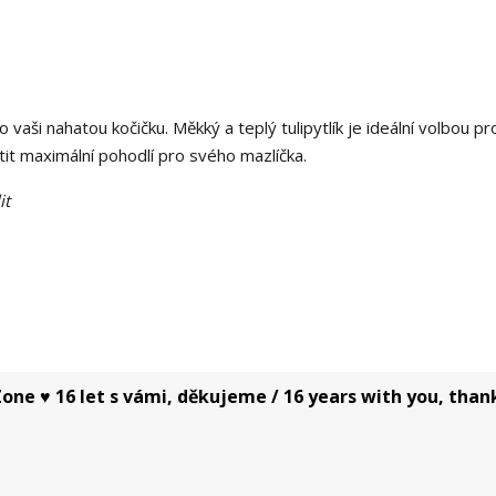
 vaši nahatou kočičku. Měkký a teplý tulipytlík je ideální volbou pr
tit maximální pohodlí pro svého mazlíčka.
it
one ♥ 16 let s vámi, děkujeme / 16 years with you, than