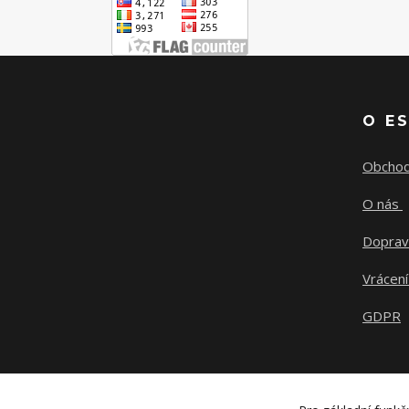
O E
Obchod
O nás
Doprav
Vrácení
GDPR