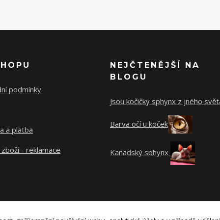
SHOPU
NEJČTENĚJŠÍ NA
BLOGU
ní podmínky
Jsou kočičky sphynx z jného svě
Barva očí u koček
a a platba
 zboží - reklamace
Kanadský sphynx