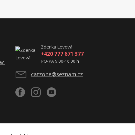
Zdenka Levová
+420 777 671 377
PO-PA 9:00-16:00 h
ta?
catzone@seznam.cz