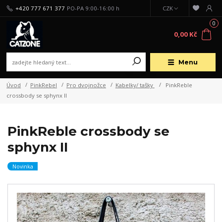
+420 777 671 377
PO-PA 9:00-16:00 h
CZK
0
0,00 Kč
Menu
Úvod
PinkRebel
Pro dvojnožce
Kabelky/ tašky
PinkReble
crossbody se sphynx II
PinkReble crossbody se
sphynx II
Novinka