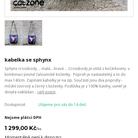
kabelka se sphynx
Sphynx crossbody ... malá....hravá ... Crossbody je ušitá z kočárkoviny v
kombinaci pevné čalounické koženky. Popruh je nastavitelný a to do
max.140cm. Zapínání kabelky je na zip. Součástí jsou dva popruhy -
módní vzorový a černý s koženky. Podšívka je z 100% bavlny, uvnitř je
dvojitá nakládan...
celý popis
Dostupnost
Ušijeme pro vás do 14 dnů
Nejsme plátci DPH
1 299,00 Kč
/
ks
Momentálně není k dispozici