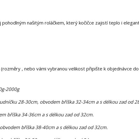
 pohodlným našitým roláčkem, který kočičce zajistí teplo i elegant
(rozměry , nebo vámi vybranou velikost připište k objednávce do
00g-2000g
rudníčku 28-30cm, obvodem bříška 32-34cm a s délkou zad od 2
m bříška 34-36cm a s délkou zad od 32cm.
 obvodem bříška 38-40cm a s délkou zad od 32cm.