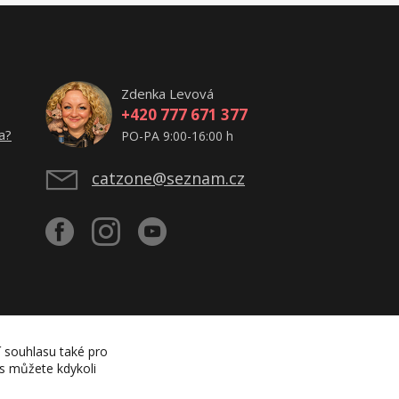
Zdenka Levová
+420 777 671 377
a?
PO-PA 9:00-16:00 h
catzone@seznam.cz
í souhlasu také pro
es můžete kdykoli