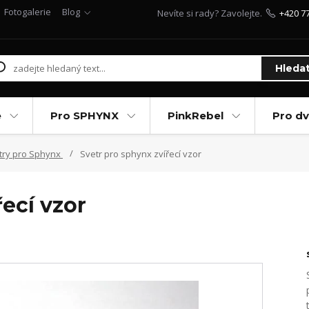
Fotogalerie
Blog
Nevíte si rady? Zavolejte.
+420 7
Hleda
e
Pro SPHYNX
PinkRebel
Pro d
try pro Sphynx
Svetr pro sphynx zvířecí vzor
řecí vzor