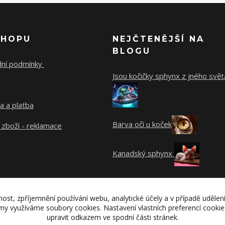
SHOPU
NEJČTENĚJŠÍ NA
BLOGU
ní podmínky
Jsou kočičky sphynx z jného svět
a a platba
Barva očí u koček
 zboží - reklamace
Kanadský sphynx
nost, zpříjemnění používání webu, analytické účely a v případě udělen
lamy využíváme soubory cookies. Nastavení vlastních preferencí cooki
upravit odkazem ve spodní části stránek.