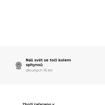
Náš svět se točí kolem
sphynxů
dlouhých 16 let
Zboží zařazeno v