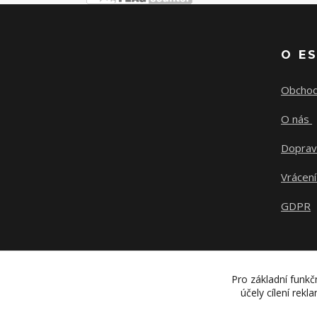
O E
Obchod
O nás
Doprav
Vrácení
GDPR
Pro základní funkč
účely cílení rek