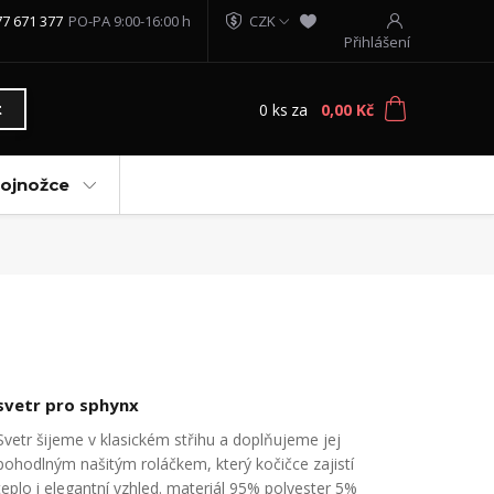
77 671 377
PO-PA 9:00-16:00 h
CZK
Přihlášení
0
ks
za
0,00 Kč
t
vojnožce
svetr pro sphynx
Svetr šijeme v klasickém střihu a doplňujeme jej
pohodlným našitým roláčkem, který kočičce zajistí
teplo i elegantní vzhled. materiál 95% polyester 5%