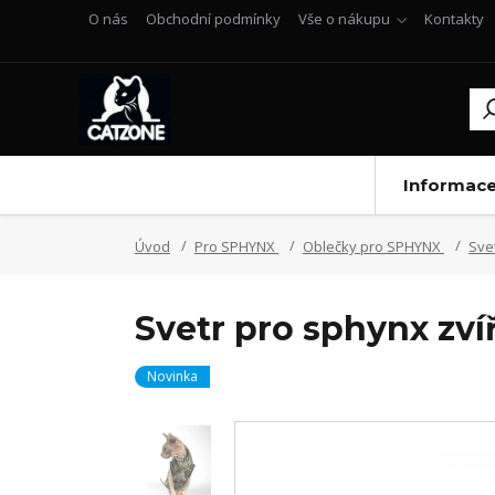
O nás
Obchodní podmínky
Vše o nákupu
Kontakty
Informac
Úvod
Pro SPHYNX
Oblečky pro SPHYNX
Sve
Svetr pro sphynx zví
Novinka