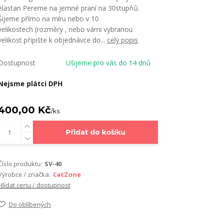
elastan Pereme na jemné praní na 30stupňů.
Šijeme přímo na míru nebo v 10
velikostech (rozměry , nebo vámi vybranou
velikost připište k objednávce do...
celý popis
Dostupnost
Ušijeme pro vás do 14 dnů
Nejsme plátci DPH
400,00 Kč
/
ks
Přidat do košíku
Číslo produktu:
SV-40
Výrobce / značka:
CatZone
Hlídat cenu / dostupnost
Do oblíbených