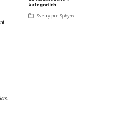
kategoriích
Svetry pro Sphynx
ní
8cm.