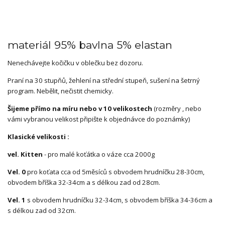
materiál 95% bavlna 5% elastan
Nenechávejte kočičku v oblečku bez dozoru.
Praní na 30 stupňů, žehlení na střední stupeň, sušení na šetrný
program. Nebělit, nečistit chemicky.
Šijeme přímo na míru nebo v 10 velikostech
(rozměry , nebo
vámi vybranou velikost připište k objednávce do poznámky)
Klasické velikosti :
vel. Kitten
- pro malé koťátka o váze cca 2000g
Vel. 0
pro koťata cca od 5měsíců s obvodem hrudníčku 28-30cm,
obvodem bříška 32-34cm a s délkou zad od 28cm.
Vel. 1
s obvodem hrudníčku 32-34cm, s obvodem bříška 34-36cm a
s délkou zad od 32cm.