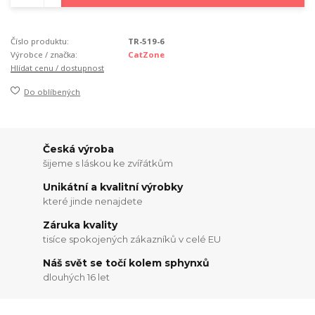
Číslo produktu:
TR-519-6
Výrobce / značka:
CatZone
Hlídat cenu / dostupnost
Do oblíbených
Česká výroba
šijeme s láskou ke zvířátkům
Unikátní a kvalitní výrobky
které jinde nenajdete
Záruka kvality
tisíce spokojených zákazníků v celé EU
Náš svět se točí kolem sphynxů
dlouhých 16 let