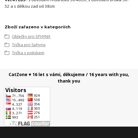
52 a s délkou zad od 38cm
Zboží zařazeno v kategoriích
Oblečky pro SPHYNX
Trička pro Sphynx
Trička s potiskem
CatZone ♥ 16 let s vámi, děkujeme / 16 years with you,
thank you