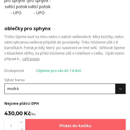
oblečky pro sphynx
Tričko šijeme buď na míru nebo v našich velikostech. Míry kočičky, nebo
vámi vybranou velikost připiště do poznámky. Triko můžeme ušít v 6
barvičkách. Potisk je bílý, který po nasvícení ve tmě svítí. Střihově šijeme
v klasickém střihu, na přání můžeme ušít s roláčkem v celku. Opět nutno
připsat k...
celý popis
Dostupnost
Ušijeme pro vás do 14 dnů
Vyber barvu
Nejsme plátci DPH
430,00 Kč
/
ks
Přidat do košíku