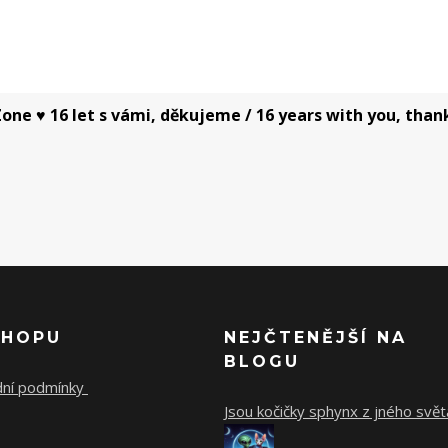
one ♥ 16 let s vámi, děkujeme / 16 years with you, than
SHOPU
NEJČTENĚJŠÍ NA
BLOGU
ní podmínky
Jsou kočičky sphynx z jného svět