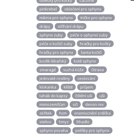
oblečky pro kočky
catzone
pinkrebel
oblečení pro sphynx
mikina pro sphynx
tričko pro sphynx
drápy
stříhání drápu
sphynx zuby
péče o sphynxí zuby
péče o kočičí zuby
hračky pro kočky
hračky pro sphynx
šanta kočičí
kozlík lékařský
kotě sphynx
smaragd
suchá kůže
Otrava
jedovaté rostliny
cestování
klokanka
klíště
průjem
tahák do kapsy
čištění uší
uši
mimozemšťan
oči
devon rex
skřítek
hcm
onemocnění srdíčka
stelivo
hmyz
žihadlo
sphynx povaha
pelíšky pro sphynx