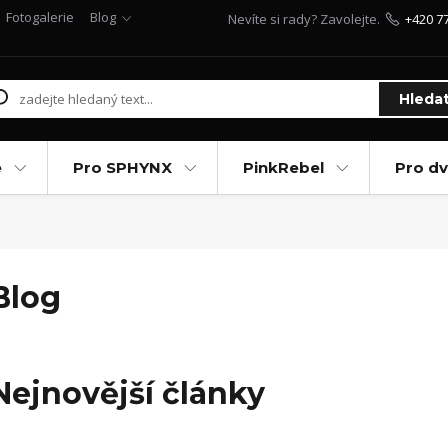
Fotogalerie
Blog
Nevíte si rady? Zavolejte.
+420 7
Hleda
e
Pro SPHYNX
PinkRebel
Pro d
Blog
Nejnovější články