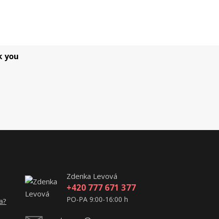
k you
Zdenka Levová
+420 777 671 377
PO-PA 9:00-16:00 h
a?