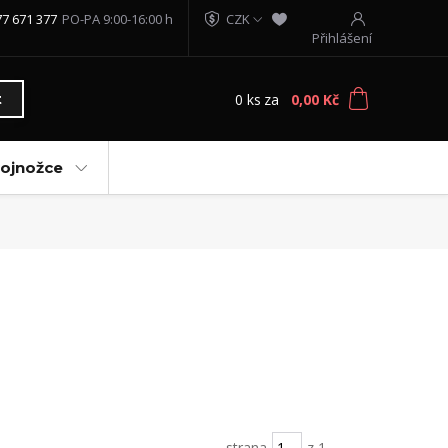
77 671 377
PO-PA 9:00-16:00 h
CZK
Přihlášení
0
ks
za
0,00 Kč
t
vojnožce
strana
z 1