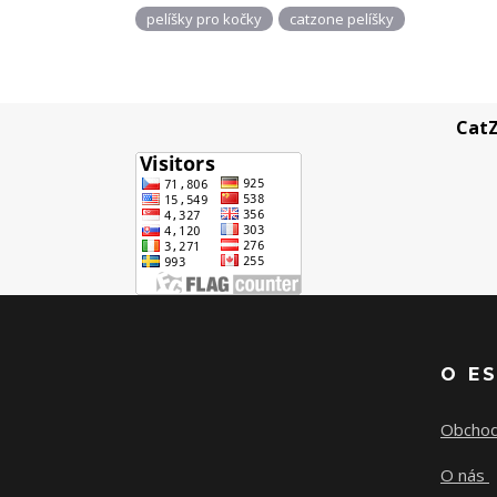
pelíšky pro kočky
catzone pelíšky
CatZ
O E
Obchod
O nás