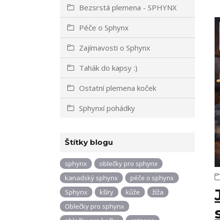
Bezsrstá plemena - SPHYNX
Péče o Sphynx
Zajímavosti o Sphynx
Tahák do kapsy :)
Ostatní plemena koček
Sphynxí pohádky
Štítky blogu
sphynx
oblečky pro sphynx
kanadský sphynx
péče o sphynx
Sphynx
kšíry
kůže
žíža
Oblečky pro sphynx