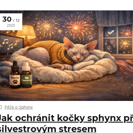
30
12
2025
Péče o Sphynx
Jak ochránit kočky sphynx p
silvestrovým stresem