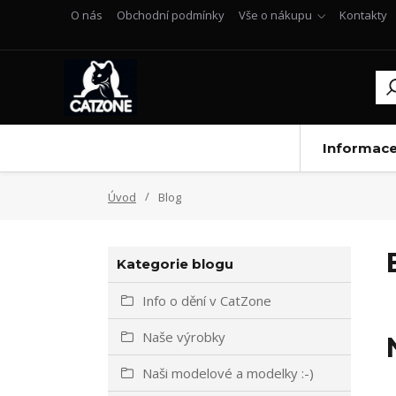
O nás
Obchodní podmínky
Vše o nákupu
Kontakty
Informac
Úvod
Blog
Kategorie blogu
Info o dění v CatZone
Naše výrobky
Naši modelové a modelky :-)