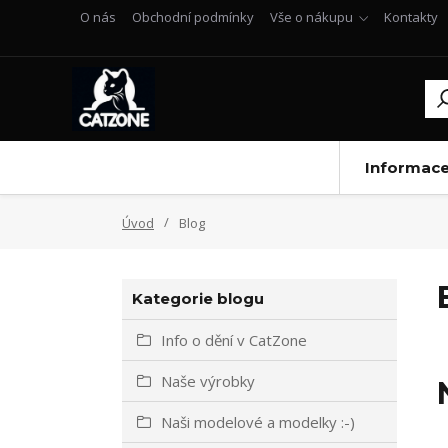
O nás
Obchodní podmínky
Vše o nákupu
Kontakty
Informac
Úvod
Blog
Kategorie blogu
Info o dění v CatZone
Naše výrobky
Naši modelové a modelky :-)