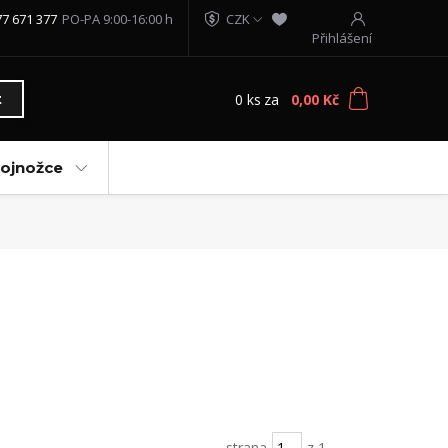
77 671 377
PO-PA 9:00-16:00 h
CZK
Přihlášení
0
ks
za
0,00 Kč
t
vojnožce
strana
z 1