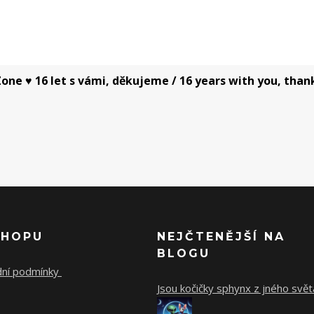
one ♥ 16 let s vámi, děkujeme / 16 years with you, than
SHOPU
NEJČTENĚJŠÍ NA
BLOGU
ní podmínky
Jsou kočičky sphynx z jného svět