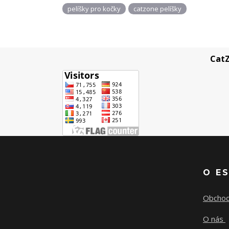
pelíšky pro kočky
catzone pelíšky
CatZ
O E
Obchod
O nás