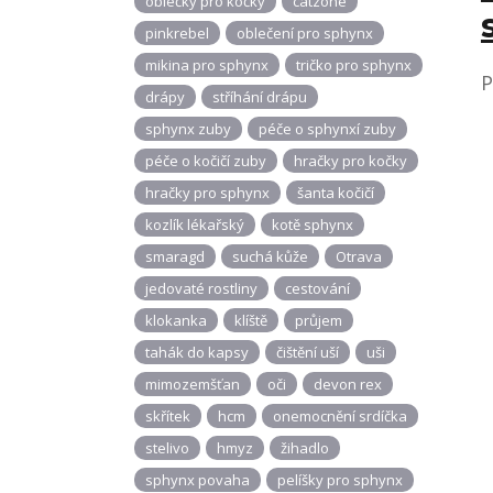
oblečky pro kočky
catzone
pinkrebel
oblečení pro sphynx
mikina pro sphynx
tričko pro sphynx
P
drápy
stříhání drápu
sphynx zuby
péče o sphynxí zuby
péče o kočičí zuby
hračky pro kočky
hračky pro sphynx
šanta kočičí
kozlík lékařský
kotě sphynx
smaragd
suchá kůže
Otrava
jedovaté rostliny
cestování
klokanka
klíště
průjem
tahák do kapsy
čištění uší
uši
mimozemšťan
oči
devon rex
skřítek
hcm
onemocnění srdíčka
stelivo
hmyz
žihadlo
sphynx povaha
pelíšky pro sphynx