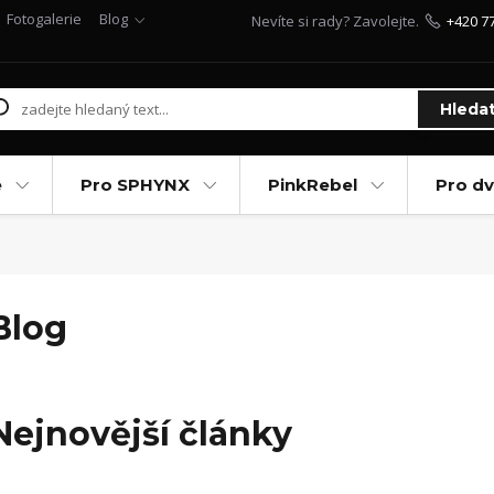
Fotogalerie
Blog
Nevíte si rady? Zavolejte.
+420 7
Hleda
e
Pro SPHYNX
PinkRebel
Pro d
Blog
Nejnovější články