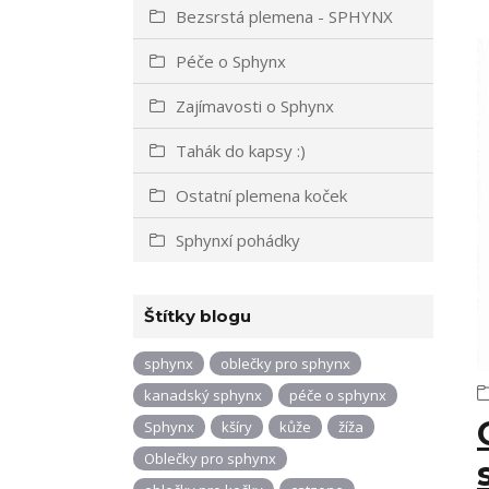
Bezsrstá plemena - SPHYNX
Péče o Sphynx
Zajímavosti o Sphynx
Tahák do kapsy :)
Ostatní plemena koček
Sphynxí pohádky
Štítky blogu
sphynx
oblečky pro sphynx
kanadský sphynx
péče o sphynx
Sphynx
kšíry
kůže
žíža
Oblečky pro sphynx