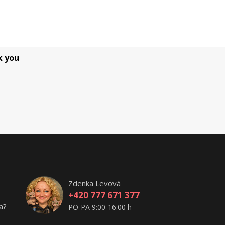
k you
Zdenka Levová
+420 777 671 377
a?
PO-PA 9:00-16:00 h