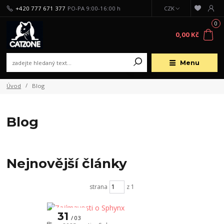
+420 777 671 377
PO-PA 9:00-16:00 h
CZK
0
0,00 Kč
Menu
Úvod
Blog
Blog
Nejnovější články
strana
z 1
31
03