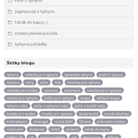
Péče o Sphynx
Zajímavosti o Sphynx
Tahák do kapsy :)
Ostatní plemena koček
Sphynxí pohádky
Štítky blogu
sphynx
oblečky pro sphynx
kanadský sphynx
péče o sphynx
Sphynx
kšíry
kůže
žíža
Oblečky pro sphynx
oblečky pro kočky
catzone
pinkrebel
oblečení pro sphynx
mikina pro sphynx
tričko pro sphynx
drápy
stříhání drápu
sphynx zuby
péče o sphynxí zuby
péče o kočičí zuby
hračky pro kočky
hračky pro sphynx
šanta kočičí
kozlík lékařský
kotě sphynx
smaragd
suchá kůže
Otrava
jedovaté rostliny
cestování
klokanka
klíště
průjem
tahák do kapsy
čištění uší
uši
mimozemšťan
oči
devon rex
skřítek