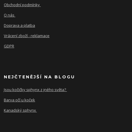
Obchodní podmínky
O nás
Doprava a platba
Vrácení zboží - reklamace
GDPR
NEJČTENĚJŠÍ NA BLOGU
Jsou kočičky sphynx z jného světa?
Barva očí u koček
Kanadský sphynx