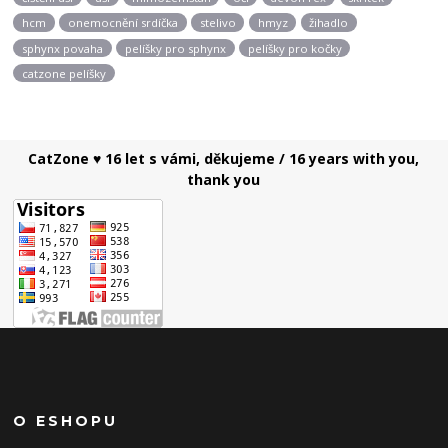
hcm
onemocnění srdíčka
stelivo
hmyz
žihadlo
sphynx povaha
pelíšky pro sphynx
pelíšky pro kočky
catzone pelíšky
CatZone ♥ 16 let s vámi, děkujeme / 16 years with you,
thank you
O ESHOPU