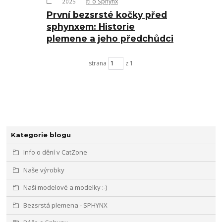
Zajímavosti o Sphynx
2025
První bezsrsté kočky před
sphynxem: Historie
plemene a jeho předchůdci
strana
z 1
Kategorie blogu
Info o dění v CatZone
Naše výrobky
Naši modelové a modelky :-)
Bezsrstá plemena - SPHYNX